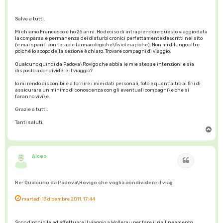
Salve a tutti.
Mi chiamo Francesco e ho 26 anni. Ho deciso di intraprendere questo viaggio data
la comparsa e permanenza dei disturbi cronici perfettamente descritti nel sito
(e mai spariti con terapie farmacologiche\fisioterapiche). Non mi dilungo oltre
poiché lo scopo della sezione è chiaro. Trovare compagni di viaggio.
Qualcuno quindi da Padova\Rovigo che abbia le mie stesse intenzioni e sia
disposto a condividere il viaggio?
Io mi rendo disponibile a fornire i miei dati personali, foto e quant'altro ai fini di
assicurare un minimo di conoscenza con gli eventuali compagni\e che si
faranno vivi\e.
Grazie a tutti.
Tanti saluti.
T
o
p
Alceo
Cita
Re: Qualcuno da Padova\Rovigo che voglia condividere il viag
martedì 13 dicembre 2011, 17:44
Sono diponibile ad effettuare il viaggio a Wollerau per fare il riallineamento