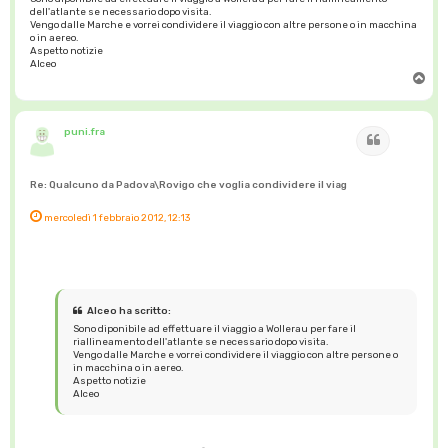
dell'atlante se necessario dopo visita.
Vengo dalle Marche e vorrei condividere il viaggio con altre persone o in macchina
o in aereo.
Aspetto notizie
Alceo
T
o
p
puni.fra
Cita
Re: Qualcuno da Padova\Rovigo che voglia condividere il viag
mercoledì 1 febbraio 2012, 12:13
Alceo ha scritto:
Sono diponibile ad effettuare il viaggio a Wollerau per fare il
riallineamento dell'atlante se necessario dopo visita.
Vengo dalle Marche e vorrei condividere il viaggio con altre persone o
in macchina o in aereo.
Aspetto notizie
Alceo