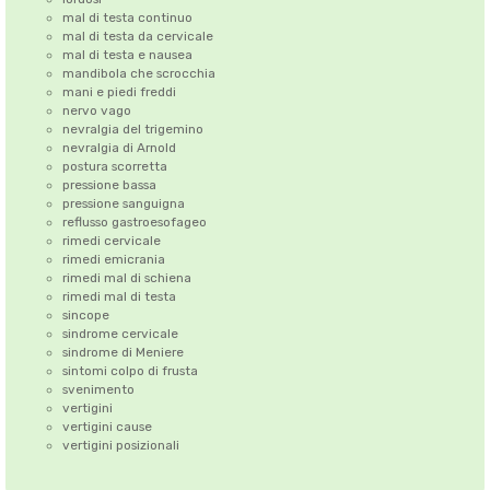
mal di testa continuo
mal di testa da cervicale
mal di testa e nausea
mandibola che scrocchia
mani e piedi freddi
nervo vago
nevralgia del trigemino
nevralgia di Arnold
postura scorretta
pressione bassa
pressione sanguigna
reflusso gastroesofageo
rimedi cervicale
rimedi emicrania
rimedi mal di schiena
rimedi mal di testa
sincope
sindrome cervicale
sindrome di Meniere
sintomi colpo di frusta
svenimento
vertigini
vertigini cause
vertigini posizionali