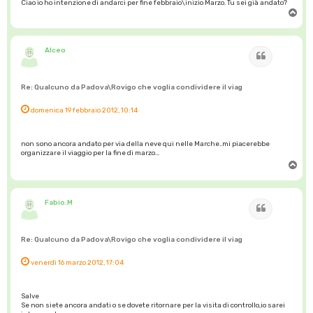
Ciao io ho intenzione di andarci per fine febbraio\inizio Marzo. Tu sei già andato?
T
o
p
Alceo
Cita
Re: Qualcuno da Padova\Rovigo che voglia condividere il viag
domenica 19 febbraio 2012, 10:14
non sono ancora andato per via della neve qui nelle Marche..mi piacerebbe
organizzare il viaggio per la fine di marzo...
T
o
p
Fabio.M
Cita
Re: Qualcuno da Padova\Rovigo che voglia condividere il viag
venerdì 16 marzo 2012, 17:04
Salve
Se non siete ancora andati o se dovete ritornare per la visita di controllo,io sarei