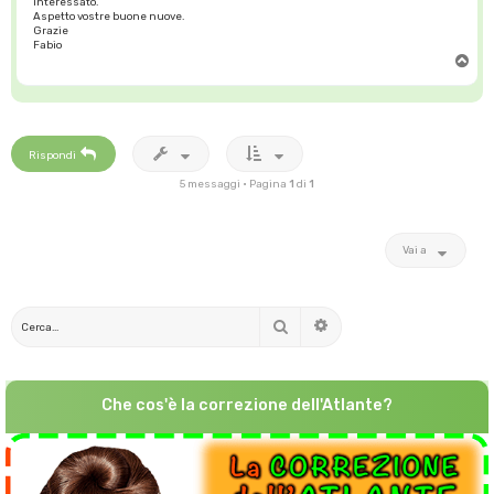
interessato.
Aspetto vostre buone nuove.
Grazie
Fabio
T
o
p
Rispondi
5 messaggi • Pagina
1
di
1
Vai a
Cerca
Ricerca avanzata
Che cos'è la correzione dell'Atlante?