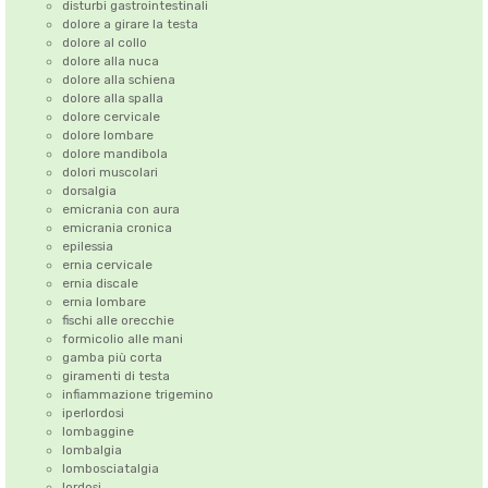
disturbi gastrointestinali
dolore a girare la testa
dolore al collo
dolore alla nuca
dolore alla schiena
dolore alla spalla
dolore cervicale
dolore lombare
dolore mandibola
dolori muscolari
dorsalgia
emicrania con aura
emicrania cronica
epilessia
ernia cervicale
ernia discale
ernia lombare
fischi alle orecchie
formicolio alle mani
gamba più corta
giramenti di testa
infiammazione trigemino
iperlordosi
lombaggine
lombalgia
lombosciatalgia
lordosi