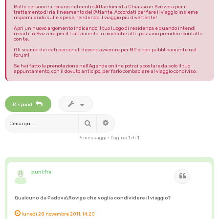
Molte persone si recano nel centro Atlantomed a Chiasso in Svizzera per il
trattamento di riallineamento dell'Atlante. Accordati per fare il viaggio insieme
risparmiando sulle spese, rendendo il viaggio più divertente!
Apri un nuovo argomento indicando il tuo luogo di residenza e quando intendi
recarti in Svizzera per il trattamento in modo che altri possano prendere contatto
con te.
Gli scambi dei dati personali devono avvenire per MP e non pubblicamente nel
forum!
Se hai fatto la prenotazione nell'Agenda online potrai spostare da solo il tuo
appuntamento, con il dovuto anticipo, per farlo combaciare al viaggio condiviso.
Rispondi
Cerca
Ricerca avanzata
5 messaggi • Pagina
1
di
1
puni.fra
Cita
Qualcuno da Padova\Rovigo che voglia condividere il viaggio?
lunedì 28 novembre 2011, 14:20