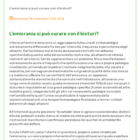
L'emicrania si può curare con il bisturi?
domenica 18 novembre 2012, 14:16
L'emicrania si può curare con il bisturi?
Intorno al termine emicrania si raggruppano tutta una di sintomatologie
estremamente diffenziate fra loro per intensità, frequenza e persistenza degli
attacchi. Dal fastidioso mal di testa occasionale che tutti noi abbiamo
sperimentato qualche volta del corso della nostra vita, ad attacchi di cefalea
ricorrenti ed intensi, tali da rappresentare un problema, fino a manifestazioni
estremamente acute e frequenti che costituiscono una vera e propria patologia
invalidante, arrivando ad impedire il normale svolgimento della vita sociale e
lavorativa, con conseguenze drammatiche sul grado di qualità della vita stessa.
La medicina ufficiale ha nei confronti dell'emicrania un approccio
sostanzialmente manicheista che consiste nell'individuare, attraverso una
lunga serie di costosi esami, quella minoranza (meno del 10%) di casi nei quali il
disturbo è imputabile ad una grave patologia specifica (tumori al cervello ed altre
malattie gravi), relegando tutti gli altri nel novero delle patologie incurabili
nell'ambito delle quali l'unica via praticabile è rappresentata dalla
somministrazione di una terapia farmacologica finalizzata a lenire i sintomi
determinati dagli attacchi.
All'interno di questa posizione "di comodo" dove si agisce nascondendosi dietro il
dito dei protocolli e dello status di medico esistono però anche delle eccezioni che
rischiano di manifestarsi perfino più pericolose dei quintali di antidolorifici
prescritti dal dottore.
Esiste infatti chi, come l'utente in questione, propone, come rimedio per
l'emicrania, un vero e proprio intervento chirurgico attraverso il quale asportare