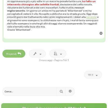
mi opprimevano più e più volte in un mese ho provato tante cure,
ho fatto un
intervento chirurgico alle cellette frontali
, deviazione del setto nasale,
riduzione dei turbinati e dei seni mascellari; tutto inutile,
nessun
miglioramento
. Un giorno un amico mi ha parlato di "Atlantomed" e mi ha
consigliato di vedere il sito. Ho capito subito che era la strada giusta. Oggi dopo
circa 60 giorni dal trattamento noto i primi miglioramenti; i dolori alla
cervicale
e
al ginocchio sono scomparsi, la stitichezza non c'è più, i mal di testa sono quasi
del tutto scomparsi e anche gli altri disaggi stanno scomparendo. Un raggio di
sole e tornato nella buia vita mia.
Grazie "Atlantomed".
T
o
p
Rispondi
3 messaggi • Pagina
1
di
1
Vai a
Cerca
Ricerca avanzata