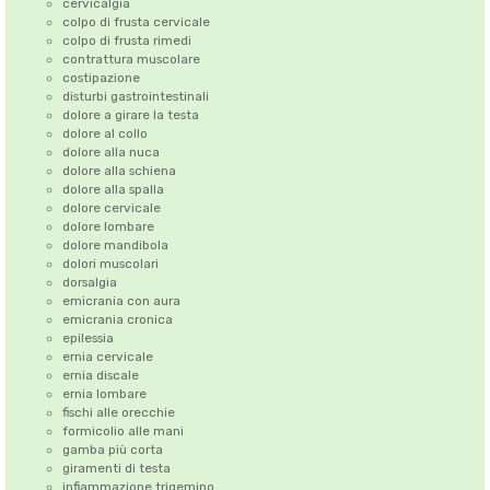
cervicalgia
colpo di frusta cervicale
colpo di frusta rimedi
contrattura muscolare
costipazione
disturbi gastrointestinali
dolore a girare la testa
dolore al collo
dolore alla nuca
dolore alla schiena
dolore alla spalla
dolore cervicale
dolore lombare
dolore mandibola
dolori muscolari
dorsalgia
emicrania con aura
emicrania cronica
epilessia
ernia cervicale
ernia discale
ernia lombare
fischi alle orecchie
formicolio alle mani
gamba più corta
giramenti di testa
infiammazione trigemino