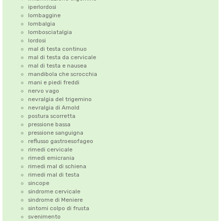
iperlordosi
lombaggine
lombalgia
lombosciatalgia
lordosi
mal di testa continuo
mal di testa da cervicale
mal di testa e nausea
mandibola che scrocchia
mani e piedi freddi
nervo vago
nevralgia del trigemino
nevralgia di Arnold
postura scorretta
pressione bassa
pressione sanguigna
reflusso gastroesofageo
rimedi cervicale
rimedi emicrania
rimedi mal di schiena
rimedi mal di testa
sincope
sindrome cervicale
sindrome di Meniere
sintomi colpo di frusta
svenimento