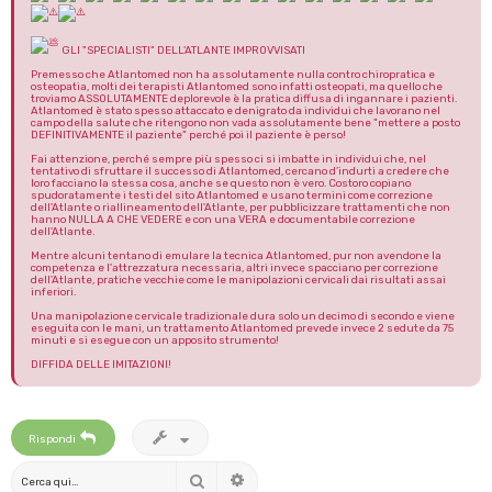
GLI "SPECIALISTI" DELL'ATLANTE IMPROVVISATI
Premesso che Atlantomed non ha assolutamente nulla contro chiropratica e
osteopatia, molti dei terapisti Atlantomed sono infatti osteopati, ma quello che
troviamo ASSOLUTAMENTE deplorevole è la pratica diffusa di ingannare i pazienti.
Atlantomed è stato spesso attaccato e denigrato da individui che lavorano nel
campo della salute che ritengono non vada assolutamente bene "mettere a posto
DEFINITIVAMENTE il paziente" perché poi il paziente è perso!
Fai attenzione, perché sempre più spesso ci si imbatte in individui che, nel
tentativo di sfruttare il successo di Atlantomed, cercano d’indurti a credere che
loro facciano la stessa cosa, anche se questo non è vero. Costoro copiano
spudoratamente i testi del sito Atlantomed e usano termini come correzione
dell'Atlante o riallineamento dell'Atlante, per pubblicizzare trattamenti che non
hanno NULLA A CHE VEDERE e con una VERA e documentabile correzione
dell'Atlante.
Mentre alcuni tentano di emulare la tecnica Atlantomed, pur non avendone la
competenza e l'attrezzatura necessaria, altri invece spacciano per correzione
dell'Atlante, pratiche vecchie come le manipolazioni cervicali dai risultati assai
inferiori.
Una manipolazione cervicale tradizionale dura solo un decimo di secondo e viene
eseguita con le mani, un trattamento Atlantomed prevede invece 2 sedute da 75
minuti e si esegue con un apposito strumento!
DIFFIDA DELLE IMITAZIONI!
Rispondi
Cerca
Ricerca avanzata