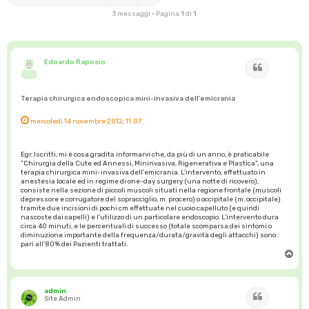
3 messaggi • Pagina
1
di
1
Edoardo Raposio
Cita
Terapia chirurgica endoscopica mini-invasiva dell'emicrania
mercoledì 14 novembre 2012, 11:07
Egr. Iscritti, mi è cosa gradita informarvi che, da più di un anno, è praticabile
"Chirurgia della Cute ed Annessi, Mininvasiva, Rigenerativa e Plastica", una
terapia chirurgica mini-invasiva dell'emicrania. L'intervento, effettuato in
anestesia locale ed in regime di one-day surgery (una notte di ricovero),
consiste nella sezione di piccoli muscoli situati nella regione frontale (muscoli
depressore e corrugatore del sopracciglio, m. procero) o occipitale (m. occipitale)
tramite due incisioni di pochi cm effettuate nel cuoio capelluto (e quindi
nascoste dai capelli) e l'utilizzo di un particolare endoscopio. L'intervento dura
circa 40 minuti, e le percentuali di successo (totale scomparsa dei sintomi o
diminuzione importante della frequenza/durata/gravità degli attacchi) sono
pari all'80% dei Pazienti trattati.
T
o
p
admin
Cita
Site Admin