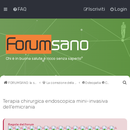
FAQ
Iscriviti
Login
Chi è in buona salute è ricco senza saperlo
C
FORUMSANO: la salute non è l'assenza di malattia
💀 La correzione della VERTEBRA ATLANTE
🔘Osteopatia 🔘Chiropratica 🔘altri metodi
e
r
Terapia chirurgica endoscopica mini-invasiva
dell'emicrania
c
a
Regole del forum