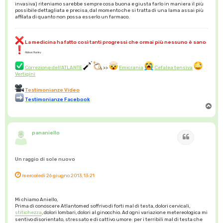
invasiva) riteniamo sarebbe sempre cosa buona e giusta farlo in maniera il più
possibile dettagliata e precisa, dal momento che si tratta di una lama assai più
affilata di quanto non possa esserlo un farmaco.
La medicina ha fatto così tanti progressi che ormai più nessuno è sano
Aldous Huxley
Correzione dell'ATLANTE
>>
Emicrania
Cefalea tensiva
Vertigini
Testimonianze Video
Testimonianze Facebook
T
o
p
pananiello
Cita
Un raggio di sole nuovo
mercoledì 26 giugno 2013, 13:21
Mi chiamo Aniello,
Prima di conoscere Atlantomed soffrivo di forti mal di testa, dolori cervicali,
stitichezza
, dolori lombari, dolori al ginocchio. Ad ogni variazione metereologica mi
sentivo disorientato, stressato e di cattivo umore: per i terribili mal di testa che