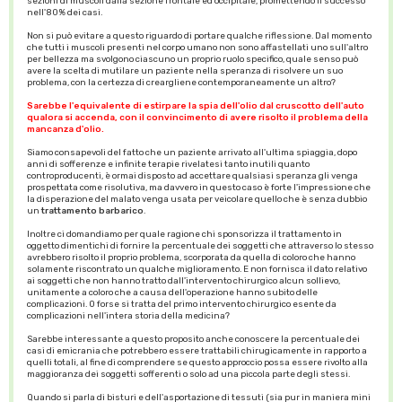
sezioni di muscoli dalla sezione frontale ed occipitale, promettendo il successo
nell'80% dei casi.
Non si può evitare a questo riguardo di portare qualche riflessione. Dal momento
che tutti i muscoli presenti nel corpo umano non sono affastellati uno sull'altro
per bellezza ma svolgono ciascuno un proprio ruolo specifico, quale senso può
avere la scelta di mutilare un paziente nella speranza di risolvere un suo
problema, con la certezza di creargliene contemporaneamente un altro?
Sarebbe l'equivalente di estirpare la spia dell'olio dal cruscotto dell'auto
qualora si accenda, con il convincimento di avere risolto il problema della
mancanza d'olio.
Siamo consapevoli del fatto che un paziente arrivato all'ultima spiaggia, dopo
anni di sofferenze e infinite terapie rivelatesi tanto inutili quanto
controproducenti, è ormai disposto ad accettare qualsiasi speranza gli venga
prospettata come risolutiva, ma davvero in questo caso è forte l'impressione che
la disperazione del malato venga usata per veicolare quello che è senza dubbio
un
trattamento barbarico
.
Inoltre ci domandiamo per quale ragione chi sponsorizza il trattamento in
oggetto dimentichi di fornire la percentuale dei soggetti che attraverso lo stesso
avrebbero risolto il proprio problema, scorporata da quella di coloro che hanno
solamente riscontrato un qualche miglioramento. E non fornisca il dato relativo
ai soggetti che non hanno tratto dall'intervento chirurgico alcun sollievo,
unitamente a coloro che a causa dell'operazione hanno subito delle
complicazioni. O forse si tratta del primo intervento chirurgico esente da
complicazioni nell'intera storia della medicina?
Sarebbe interessante a questo proposito anche conoscere la percentuale dei
casi di emicrania che potrebbero essere trattabili chirugicamente in rapporto a
quelli totali, al fine di comprendere se questo approccio possa essere rivolto alla
maggioranza dei soggetti sofferenti o solo ad una piccola parte degli stessi.
Quando si parla di bisturi e dell'asportazione di tessuti (sia pur in maniera mini