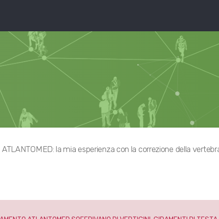
ATLANTOMED: la mia esperienza con la correzione della vertebr