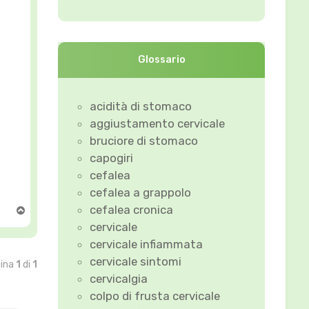
Glossario
acidità di stomaco
aggiustamento cervicale
bruciore di stomaco
capogiri
cefalea
cefalea a grappolo
cefalea cronica
T
o
cervicale
p
cervicale infiammata
cervicale sintomi
gina
1
di
1
cervicalgia
colpo di frusta cervicale