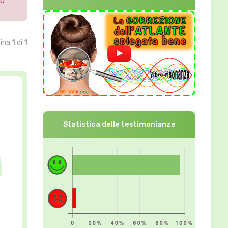
 O
gina
1
di
1
Statistica delle testimonianze