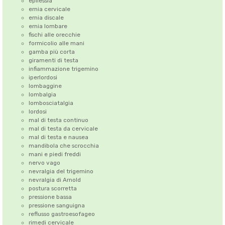
epilessia
ernia cervicale
ernia discale
ernia lombare
fischi alle orecchie
formicolio alle mani
gamba più corta
giramenti di testa
infiammazione trigemino
iperlordosi
lombaggine
lombalgia
lombosciatalgia
lordosi
mal di testa continuo
mal di testa da cervicale
mal di testa e nausea
mandibola che scrocchia
mani e piedi freddi
nervo vago
nevralgia del trigemino
nevralgia di Arnold
postura scorretta
pressione bassa
pressione sanguigna
reflusso gastroesofageo
rimedi cervicale