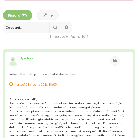
Rispondi
Cerca
Ricerca avanzata
1 messaggio • Pagina
1
di
1
Dyedory
Cita
volere il meglio per se e gli altri da risultati
martedì 21 giugno 2016, 18:09
Buona sera a tutti,
Sono arrivata a scoprire Atlantomed continuando a cercare ,da anni ormai , in
internet informazioni su quello che mi succedeva ogni giorno.
Da quando ero piccola credo alle scuole elementari ho iniziato a soffrire di forti
mal di testa e di cefalee a grappolo, diagnosticate in seguito a continui esami, ho
passato moltissimi giorni chiusa in camera al buio senza rumori con dolori
fortissimi, nausea, vomito, vertigini, dolori lancinanti al collo e all'attaccatura
della testa. Con gli anni ora ne ho 30 tutto è continuato a peggiorare svariate
volte mi sono recata al pronto soccorso ma medici ovunque in Italia mi hanno
sempre dato farmaci sempre più forti che peggioravano altre situazioni fisiche.