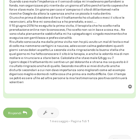
Quando savo male l'impotenza e il senso di colpa mi invadevano portandomi a
fondo, non organizzavo più niente da un giorno all'altro perché tanto sapevo che
forse stavo male. Un giorno per caso e' comparso il sito di Atlantomed nelle
ricerche Google da allora la speranza anche se piccola è nata dentro.
Giuro che prima di decidere di fare il trattamento ho studiato x mesi il sito e le
recensioni, alla fine mi sono decisa e ho prenotato, e cosi......
Il 10 giugno 2016 ho eseguito la prima visita, il terapista che ho scelto nella
prenotazione online non lo conoscevo, l'ho scelto non so in base a cosa ma... Ne
sono stata pienamente soddisfatta mi ha spiegato ogni singolo movimento che
eseguiva con gentilezza e professionalità.
Risultato sono cauta ma dalla prima visita non ho più avuto un mal di testa o mal
di collo ma nemmeno vertigini e nausea, adesso con calma godendomi questi
giorni senza dolori aspetto La seconda visita ringraziando la buona stella che
quel giorno mi ha fatto conoscere il sito è la terapia, e anche la volontà mia di non
mollare e rinunciare a stare bene. Calcolate che stavo male 5/6 gg su 7.
I giorni dopo il trattamento mi sentivo un po' dolorante e strana ma se questo è il
risultato ringrazio anche di quello. Secondo me oltre ai miei disturbi anche
disturbi secondari a cui non davo importanza sono migliorati come ad esempio
digerisco meglio e dormo di notte cosa che prima era molto difficile. Con il tempo
se potrò essere uTile ad altre persone la mia testimonianza positiva continuerà
volentieri
T
o
p
Rispondi
1 messaggio • Pagina
1
di
1