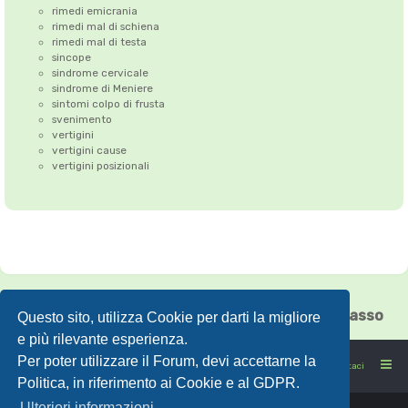
rimedi emicrania
rimedi mal di schiena
rimedi mal di testa
sincope
sindrome cervicale
sindrome di Meniere
sintomi colpo di frusta
svenimento
vertigini
vertigini cause
vertigini posizionali
Correzione dell'Atlante
•
Emicrania
•
Cefalea tensiva
•
Vertigini
•
Floating Chiasso
Questo sito, utilizza Cookie per darti la migliore
e più rilevante esperienza.
Per poter utilizzare il Forum, devi accettarne la
FORUMSANO: la salute non è l'assenza di malattia
Contattaci
Politica, in riferimento ai Cookie e al GDPR.
Ulteriori informazioni