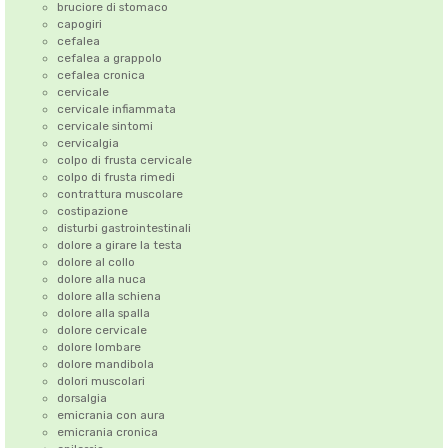
bruciore di stomaco
capogiri
cefalea
cefalea a grappolo
cefalea cronica
cervicale
cervicale infiammata
cervicale sintomi
cervicalgia
colpo di frusta cervicale
colpo di frusta rimedi
contrattura muscolare
costipazione
disturbi gastrointestinali
dolore a girare la testa
dolore al collo
dolore alla nuca
dolore alla schiena
dolore alla spalla
dolore cervicale
dolore lombare
dolore mandibola
dolori muscolari
dorsalgia
emicrania con aura
emicrania cronica