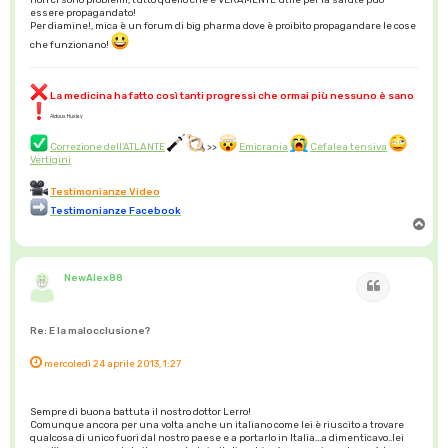
essere propagandato!
Per diamine!, mica è un forum di big pharma dove è proibito propagandare le cose
che funzionano!
La medicina ha fatto così tanti progressi che ormai più nessuno è sano
Aldous Huxley
Correzione dell'ATLANTE
>>
Emicrania
Cefalea tensiva
Vertigini
Testimonianze Video
Testimonianze Facebook
T
o
p
NewAlex88
Cita
Re: E la malocclusione?
mercoledì 24 aprile 2013, 1:27
Sempre di buona battuta il nostro dottor Lerro!
Comunque ancora per una volta anche un italiano come lei è riuscito a trovare
qualcosa di unico fuori dal nostro paese e a portarlo in Italia...a dimenticavo..lei