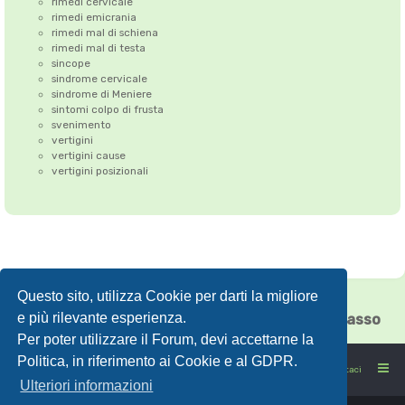
rimedi cervicale
rimedi emicrania
rimedi mal di schiena
rimedi mal di testa
sincope
sindrome cervicale
sindrome di Meniere
sintomi colpo di frusta
svenimento
vertigini
vertigini cause
vertigini posizionali
Questo sito, utilizza Cookie per darti la migliore
Correzione dell'Atlante
•
Emicrania
•
e più rilevante esperienza.
Cefalea tensiva
•
Vertigini
•
Floating Chiasso
Per poter utilizzare il Forum, devi accettarne la
Politica, in riferimento ai Cookie e al GDPR.
FORUMSANO: la salute non è l'assenza di malattia
Contattaci
Ulteriori informazioni