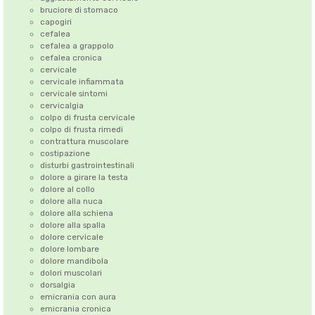
bruciore di stomaco
capogiri
cefalea
cefalea a grappolo
cefalea cronica
cervicale
cervicale infiammata
cervicale sintomi
cervicalgia
colpo di frusta cervicale
colpo di frusta rimedi
contrattura muscolare
costipazione
disturbi gastrointestinali
dolore a girare la testa
dolore al collo
dolore alla nuca
dolore alla schiena
dolore alla spalla
dolore cervicale
dolore lombare
dolore mandibola
dolori muscolari
dorsalgia
emicrania con aura
emicrania cronica