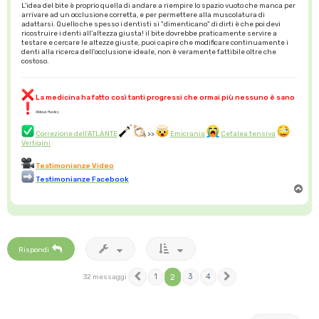
L'idea del bite è proprio quella di andare a riempire lo spazio vuoto che manca per
arrivare ad un occlusione corretta, e per permettere alla muscolatura di
adattarsi. Quello che spesso i dentisti si "dimenticano" di dirti è che poi devi
ricostruire i denti all'altezza giusta! il bite dovrebbe praticamente servire a
testare e cercare le altezze giuste, puoi capire che modificare continuamente i
denti alla ricerca dell'occlusione ideale, non è veramente fattibile oltre che
costoso.
La medicina ha fatto così tanti progressi che ormai più nessuno è sano
Aldous Huxley
Correzione dell'ATLANTE
>>
Emicrania
Cefalea tensiva
Vertigini
Testimonianze Video
Testimonianze Facebook
T
o
p
Rispondi
1
2
3
4
32 messaggi
Precedente
Prossimo