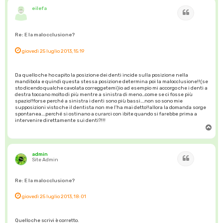
eilefa
Cita
Re: E la malocclusione?
giovedì 25 luglio 2013, 15:19
Da quello che ho capito la posizione dei denti incide sulla posizione nella
mandibola e quindi questa stessa posizione determina poi la malocclusione!!(se
sto dicendo qualche cavolata correggetemi)io ad esempio mi accorgo che i denti a
destra toccano molto di più mentre a sinistra di meno...come se ci fosse più
spazio!!forse perché a sinistra i denti sono più bassi....non so sono mie
supposizioni visto che il dentista non me l'ha mai detto!!allora la domanda sorge
spontanea....perché si ostinano a curarci con ibite quando si farebbe prima a
intervenire direttamente sui denti?!!!
T
o
p
admin
Cita
Site Admin
Re: E la malocclusione?
giovedì 25 luglio 2013, 18:01
Quello che scrivi è corretto.