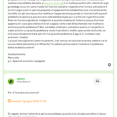
scoliosi,mandibola deviata, e
bacino inclinato
) in tutto questo tutti i dentisti e gli
gnatologi a cui mi sono rivolto mi hanno sempre risposto che l'unica soluzione è
la chirurgia (non ci penso proprio) o l'apparecchio ortodontico ma sinceramente
ho letto un po' ovunque che mettere l'apparecchio quando si hanno tutti questi
problemi di postura puo essere solo deleterio,poi qui sul forum il gentilissimo
Alex mi ha consigliato di rivolgermi a questo medico di Catania (cosa che faro
appena mi sara possibile) che lei sappia nelle sedi Atlantomed non trattano
anche questo problema? Non sarebbe stato piu semplice avere un esperto in
sede anche su questo problema visto il correlarsi molto spesso dei disturbi, so
che cosa fondamentale per chi ha questo problema è agire in simbiosi con
entrami i medici .
Lei puo' consigliarmi come muovermi, nel senso, mi conviene prima vedere se la
causa della deviazione è l'Atlante ? o vedere prima come risolvere il problema
della malocclusione?
Cordialmente,
Manuele
p.s. Spero di essermi spiegato
T
o
p
admin
Cita
Site Admin
Re: E la malocclusione?
venerdì 7 giugno 2013, 17:03
Di regola, prima l'atlante e poi la mandibola, questa è la strada corretta in base