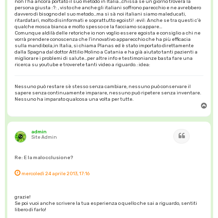
non l'ha ancora portato il suo metodo in Italia...chissà se un giorno troverà la
persona giusta :?: , visto che anche gli italiani soffrono parecchio e ne avrebbero
davvero di bisogno del suo metodo...ma si sà noi italiani siamo maleducati,
ritardatari, molto disinformati e soprattutto egoisti! :evil: Anche se tra questi c'è
qualche mosca bianca e molto spesso ce la facciamo scappare...
Comunque aldilà delle retoriche io non voglio essere egoista e consiglio a chi ne
vorrà prendere conoscenza che l'innovativo apparecchio che ha più efficacia
sulla mandibola,in Italia, si chiama Planas ed è stato importato direttamente
dalla Spagna dal dottor Attilio Molino a Catania e ha già aiutato tanti pazienti a
migliorare i problemi di salute...per altre info e testimonianze basta fare una
ricerca su youtube e troverete tanti video a riguardo. :idea:
Nessuno può restare sè stesso senza cambiare, nessuno può conservare il
sapere senza continuamente imparare, nessuno può ripetere senza inventare.
Nessuno ha imparato qualcosa una volta per tutte.
T
o
p
admin
Cita
Site Admin
Re: E la malocclusione?
mercoledì 24 aprile 2013, 17:16
grazie!
Se poi vuoi anche scrivere la tua esperienza o quello che sai a riguardo, sentiti
libero di farlo!