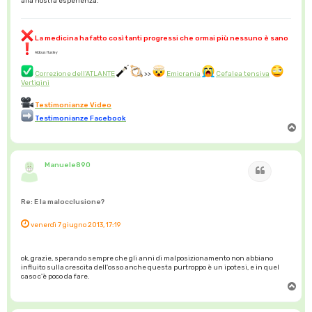
alla nostra esperienza.
La medicina ha fatto così tanti progressi che ormai più nessuno è sano
Aldous Huxley
Correzione dell'ATLANTE
>>
Emicrania
Cefalea tensiva
Vertigini
Testimonianze Video
Testimonianze Facebook
T
o
p
Manuele890
Cita
Re: E la malocclusione?
venerdì 7 giugno 2013, 17:19
ok, grazie, sperando sempre che gli anni di malposizionamento non abbiano
influito sulla crescita dell'osso anche questa purtroppo è un ipotesi, e in quel
caso c'è poco da fare.
T
o
p