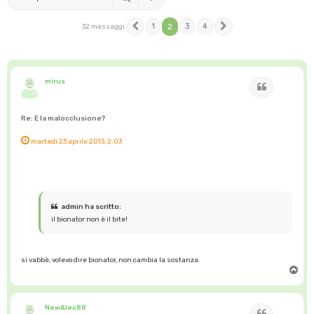
1
2
3
4
32 messaggi
Precedente
Prossimo
mirus
Cita
Re: E la malocclusione?
martedì 23 aprile 2013, 2:03
admin ha scritto:
il bionator non è il bite!
si vabbè, volevo dire bionator, non cambia la sostanza.
T
o
p
NewAlex88
Cita