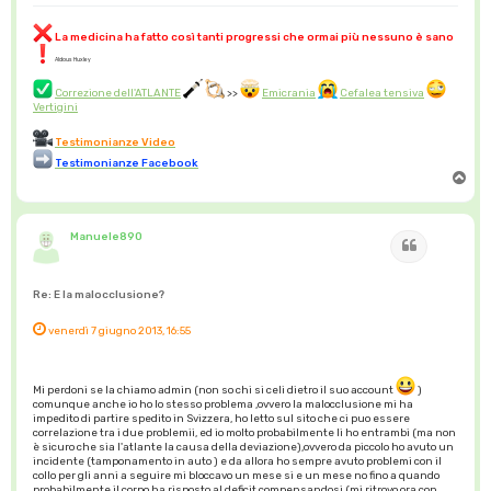
La medicina ha fatto così tanti progressi che ormai più nessuno è sano
Aldous Huxley
Correzione dell'ATLANTE
>>
Emicrania
Cefalea tensiva
Vertigini
Testimonianze Video
Testimonianze Facebook
T
o
p
Manuele890
Cita
Re: E la malocclusione?
venerdì 7 giugno 2013, 16:55
Mi perdoni se la chiamo admin (non so chi si celi dietro il suo account
)
comunque anche io ho lo stesso problema ,ovvero la malocclusione mi ha
impedito di partire spedito in Svizzera, ho letto sul sito che ci puo essere
correlazione tra i due problemii, ed io molto probabilmente li ho entrambi (ma non
è sicuro che sia l'atlante la causa della deviazione),ovvero da piccolo ho avuto un
incidente (tamponamento in auto ) e da allora ho sempre avuto problemi con il
collo per gli anni a seguire mi bloccavo un mese si e un mese no fino a quando
probabilmente il corpo ha risposto al deficit compensandosi (mi ritrovo ora con