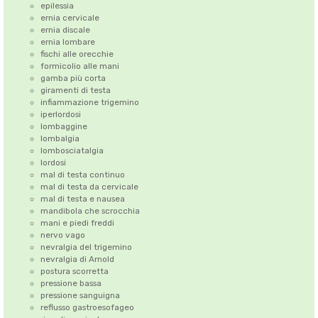
epilessia
ernia cervicale
ernia discale
ernia lombare
fischi alle orecchie
formicolio alle mani
gamba più corta
giramenti di testa
infiammazione trigemino
iperlordosi
lombaggine
lombalgia
lombosciatalgia
lordosi
mal di testa continuo
mal di testa da cervicale
mal di testa e nausea
mandibola che scrocchia
mani e piedi freddi
nervo vago
nevralgia del trigemino
nevralgia di Arnold
postura scorretta
pressione bassa
pressione sanguigna
reflusso gastroesofageo