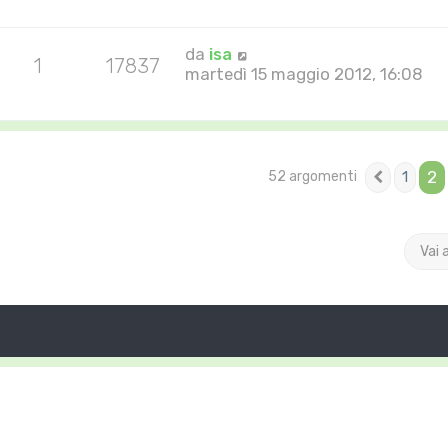
da
isa
1
17837
martedì 15 maggio 2012, 16:08
2
1
52 argomenti
Preced
Vai 