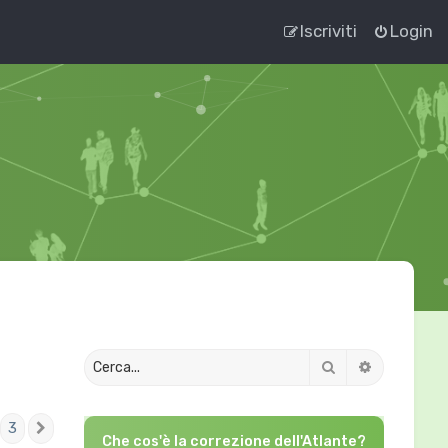
Iscriviti
Login
Cerca
Ricerca av
3
ente
Prossimo
Che cos'è la correzione dell'Atlante?