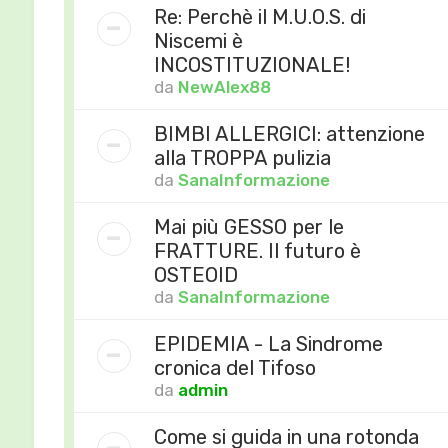
Re: Perchè il M.U.O.S. di
Niscemi è
INCOSTITUZIONALE!
da
NewAlex88
BIMBI ALLERGICI: attenzione
alla TROPPA pulizia
da
SanaInformazione
Mai più GESSO per le
FRATTURE. Il futuro è
OSTEOID
da
SanaInformazione
EPIDEMIA - La Sindrome
cronica del Tifoso
da
admin
Come si guida in una rotonda