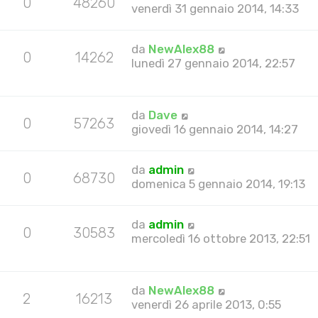
0
48260
venerdì 31 gennaio 2014, 14:33
da
NewAlex88
0
14262
lunedì 27 gennaio 2014, 22:57
da
Dave
0
57263
giovedì 16 gennaio 2014, 14:27
da
admin
0
68730
domenica 5 gennaio 2014, 19:13
da
admin
0
30583
mercoledì 16 ottobre 2013, 22:51
da
NewAlex88
2
16213
venerdì 26 aprile 2013, 0:55