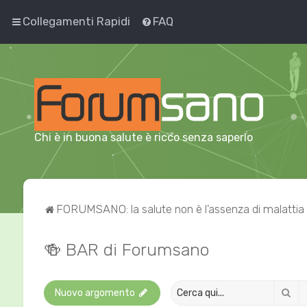
Collegamenti Rapidi
FAQ
Chi è in buona salute è ricco senza saperlo
FORUMSANO: la salute non è l'assenza di malattia
🍻 BAR di Forumsano
Ce
Nuovo argomento